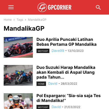
Home
Tags
MandalikaGP
MandalikaGP
Duo Aprilia Puncaki Latihan
Bebas Pertama GP Mandalika
Dave99
-
13/10/2023
MOTOGP
Duo Suzuki Harap Mandalika
akan Kembali di Aspal Ulang
pada Tahun...
David
-
28/03/2022
HOME
Pol Espargaro: “Sia-sia saja Tes
di Mandalika!”
David
-
21/03/2022
MOTOGP