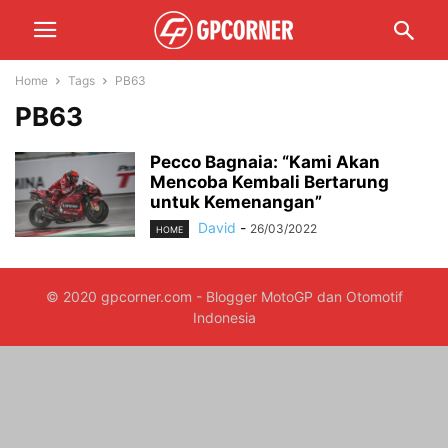
Home
Tags
PB63
PB63
Pecco Bagnaia: “Kami Akan
Mencoba Kembali Bertarung
untuk Kemenangan”
David
-
26/03/2022
HOME
© 2020 gpcorner.com - Blogger MotoGP dan Otomotif
Indonesia