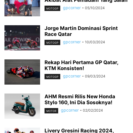
Akibat Alat Pemadam Yang Salah
gpcorner
-
05/10/2024
MOTOGP
Jorge Martin Dominasi Sprint
Race Qatar
gpcorner
-
10/03/2024
MOTOGP
Rekap Hari Pertama GP Qatar,
KTM Konsisten!
gpcorner
-
09/03/2024
MOTOGP
AHM Resmi Rilis New Honda
Stylo 160, Ini Dia Sosoknya!
gpcorner
-
02/02/2024
MOTOR
Livery Gresini Racing 2024,