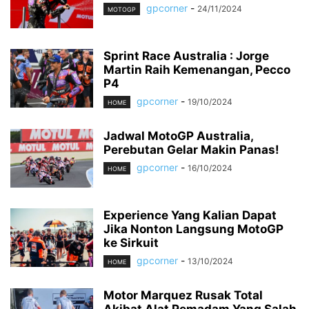
gpcorner
-
24/11/2024
MOTOGP
Sprint Race Australia : Jorge
Martin Raih Kemenangan, Pecco
P4
gpcorner
-
19/10/2024
HOME
Jadwal MotoGP Australia,
Perebutan Gelar Makin Panas!
gpcorner
-
16/10/2024
HOME
Experience Yang Kalian Dapat
Jika Nonton Langsung MotoGP
ke Sirkuit
gpcorner
-
13/10/2024
HOME
Motor Marquez Rusak Total