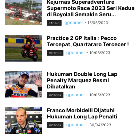
Kejurnas Superadventure
Supermoto Race 2023 Seri Kedua
di Boyolali Semakin Seru...
gpcorner
-
15/06/2023
RACING
Practice 2 GP Italia : Pecco
Tercepat, Quartararo Tercecer !
gpcorner
-
10/06/2023
MOTOGP
Hukuman Double Long Lap
Penalty Marquez Resmi
Dibatalkan
gpcorner
-
10/05/2023
MOTOGP
Franco Morbidelli Dijatuhi
Hukuman Long Lap Penalti
gpcorner
-
30/04/2023
MOTOGP