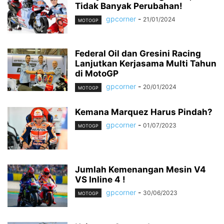
Tidak Banyak Perubahan!
gpcorner
-
21/01/2024
MOTOGP
Federal Oil dan Gresini Racing
Lanjutkan Kerjasama Multi Tahun
di MotoGP
gpcorner
-
20/01/2024
MOTOGP
Kemana Marquez Harus Pindah?
gpcorner
-
01/07/2023
MOTOGP
Jumlah Kemenangan Mesin V4
VS Inline 4 !
gpcorner
-
30/06/2023
MOTOGP