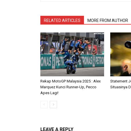
RELATED ARTICLES
MORE FROM AUTHOR
Rekap MotoGP Malaysia 2025 : Alex
Statement J
Marquez Kunci Runner-Up, Pecco
Situasinya D
Apes Lagi!
LEAVE A REPLY