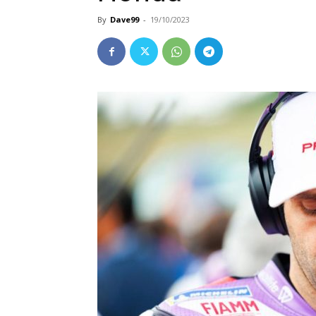
By
Dave99
-
19/10/2023