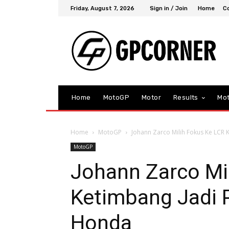
Friday, August 7, 2026
Sign in / Join
Home
C
Home
MotoGP
Motor
Results
Mo
Home
MotoGP
Johann Zarco Milih Fokus Ke LCR
MotoGP
Johann Zarco Mi
Ketimbang Jadi 
Honda