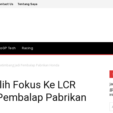
ontact Us
Tentang Saya
toGP Tech
Racing
 Ketimbang Jadi Pembalap Pabrikan Honda
lih Fokus Ke LCR
Ja
gp
Pembalap Pabrikan
ini
A
em