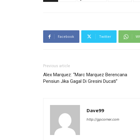
Facebook
Twitter
Wh
Previous article
Alex Marquez: “Marc Marquez Berencana
Pensiun Jika Gagal Di Gresini Ducati”
Dave99
http://gpcorner.com