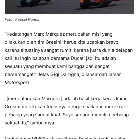
Foto : Repsol Honda
“Kedatangan
Marc Márquez
merupakan misi yang
dilakukan oleh tim Gresini, harus kita ucapkan bravo
karena situasinya sangat rumit, karena juara dunia delapan
kali itu ingin balapan bersama Ducati jadi itu adalah
sesuatu yang membuat kami bangga dan sangat
bersemangat,” Jelas Gigi Dall’igna, dilansir dari laman
Motorsport
.
“[mendatangkan Marquez] adalah hasil kerja keras kami,
Gresini melakukan tugasnya dengan baik dan merekrut
pebalap yang sangat kuat. Saya senang memiliki pebalap
sekuat itu,” tambahnya.
Kedatangan
MM93
di kubu Borgo Panigale pada musim