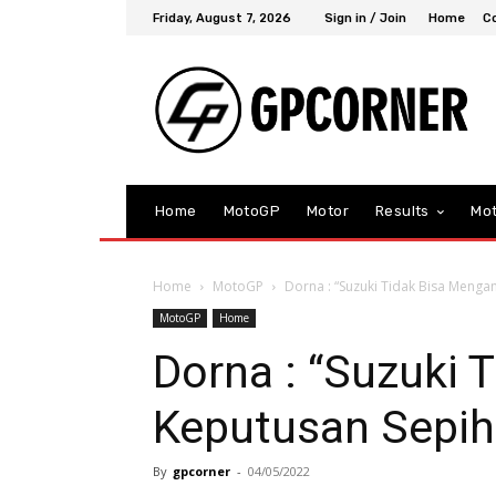
Friday, August 7, 2026
Sign in / Join
Home
C
Home
MotoGP
Motor
Results
Mo
Home
MotoGP
Dorna : “Suzuki Tidak Bisa Menga
MotoGP
Home
Dorna : “Suzuki 
Keputusan Sepih
By
gpcorner
-
04/05/2022