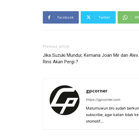
Facebook
Twitter
Wh
Previous article
Jika Suzuki Mundur, Kemana Joan Mir dan Alex
Rins Akan Pergi ?
gpcorner
https://gpcorner.com
Maturnuwun bro sudah berkunj
subscribe, agar kalian tidak k
otomotif....