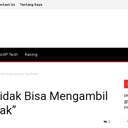
ontact Us
Tentang Saya
toGP Tech
Racing
mbil Keputusan Sepihak”
Tidak Bisa Mengambil
Ja
gp
ak”
ini
A
0
em