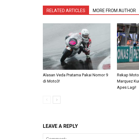
RELATED ARTICLES
MORE FROM AUTHOR
Alasan Veda Pratama Pakai Nomor 9
Rekap MotoG
di Moto3!
Marquez Kun
Apes Lagi!
LEAVE A REPLY