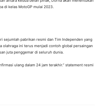
tan antara kedua belah pihak, Dorna akan menentukan
ba di kelas MotoGP mulai 2023.
ari sejumlah pabrikan resmi dan Tim Independen yang
 olahraga ini terus menjadi contoh global persaingan
san juta penggemar di seluruh dunia.
nfirmasi ulang dalam 24 jam terakhir.” statement resmi