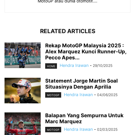
MotoGP atau dunia otomotif....
RELATED ARTICLES
Rekap MotoGP Malaysia 2025 :
Alex Marquez Kunci Runner-Up,
Pecco Apes...
Hendra Irawan
-
29/10/2025
HOME
Statement Jorge Martin Soal
Situasinya Dengan Aprilia
Hendra Irawan
-
04/06/2025
MOTOGP
Balapan Yang Sempurna Untuk
Marc Marquez
Hendra Irawan
-
02/03/2025
MOTOGP