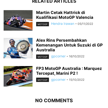
RELATED ARTICLES
Martin Cetak Hattrick di
Kualifikasi MotoGP Valencia
Hendra Irawan
-
05/11/2022
MOTOGP
Alex Rins Persembahkan
Kemenangan Untuk Suzuki di GP
Australia
gpcorner
-
16/10/2022
MOTOGP
FP3 MotoGP Australia : Marquez
Tercepat, Marini P2 !
gpcorner
-
15/10/2022
MOTOGP
NO COMMENTS