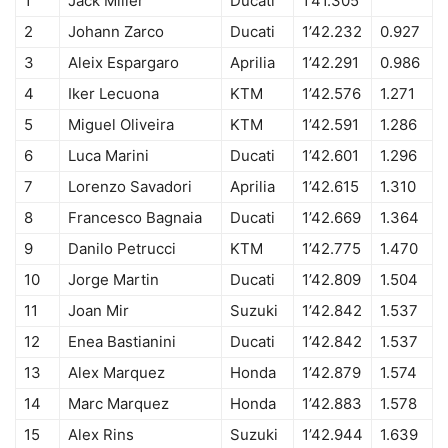
1
Jack Miller
Ducati
1’41.305
2
Johann Zarco
Ducati
1’42.232
0.927
3
Aleix Espargaro
Aprilia
1’42.291
0.986
4
Iker Lecuona
KTM
1’42.576
1.271
5
Miguel Oliveira
KTM
1’42.591
1.286
6
Luca Marini
Ducati
1’42.601
1.296
7
Lorenzo Savadori
Aprilia
1’42.615
1.310
8
Francesco Bagnaia
Ducati
1’42.669
1.364
9
Danilo Petrucci
KTM
1’42.775
1.470
10
Jorge Martin
Ducati
1’42.809
1.504
11
Joan Mir
Suzuki
1’42.842
1.537
12
Enea Bastianini
Ducati
1’42.842
1.537
13
Alex Marquez
Honda
1’42.879
1.574
14
Marc Marquez
Honda
1’42.883
1.578
15
Alex Rins
Suzuki
1’42.944
1.639