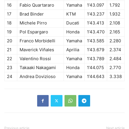
16
Fabio Quartararo
Yamaha
1’43.097
1.792
17
Brad Binder
KTM
1’43.237
1.932
18
Michele Pirro
Ducati
1’43.413
2.108
19
Pol Espargaro
Honda
1’43.470
2.165
20
Franco Morbidelli
Yamaha
1’43.585
2.280
21
Maverick Viñales
Aprilia
1’43.679
2.374
22
Valentino Rossi
Yamaha
1’43.789
2.484
23
Takaaki Nakagami
Honda
1’44.075
2.770
24
Andrea Dovizioso
Yamaha
1’44.643
3.338
Previous article
Next article