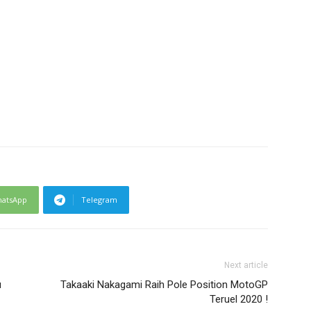
atsApp
Telegram
Next article
u
Takaaki Nakagami Raih Pole Position MotoGP
Teruel 2020 !