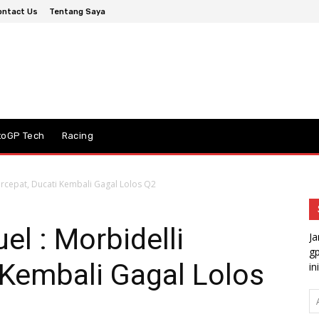
ontact Us
Tentang Saya
toGP Tech
Racing
ercepat, Ducati Kembali Gagal Lolos Q2
l : Morbidelli
Ja
gp
 Kembali Gagal Lolos
ini
A
em