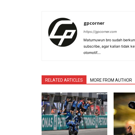
gpcorner
https://gpcorner.com
Maturnuwun bro sudah berkunj
subscribe, agar kalian tidak k
otomotif....
RELATED ARTICLES
MORE FROM AUTHOR