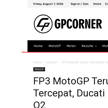
Friday, August 7, 2026
Sign in / Join
Home
C
Home
MotoGP
Motor
Results
Mo
Home
MotoGP
FP3 MotoGP Teruel : Morbidelli T
MotoGP
FP3 MotoGP Terue
Tercepat, Ducati
Q2