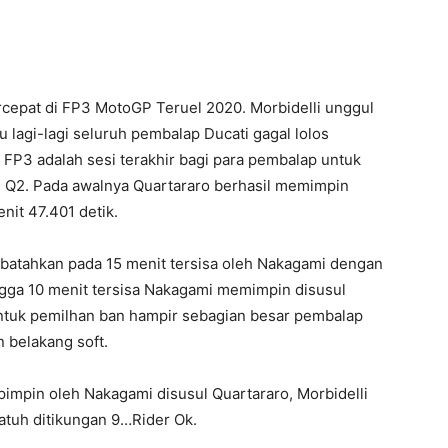
rcepat di FP3 MotoGP Teruel 2020. Morbidelli unggul
 lagi-lagi seluruh pembalap Ducati gagal lolos
 FP3 adalah sesi terakhir bagi para pembalap untuk
si Q2. Pada awalnya Quartararo berhasil memimpin
it 47.401 detik.
ibatahkan pada 15 menit tersisa oleh Nakagami dengan
ingga 10 menit tersisa Nakagami memimpin disusul
 untuk pemilhan ban hampir sebagian besar pembalap
 belakang soft.
ipimpin oleh Nakagami disusul Quartararo, Morbidelli
jatuh ditikungan 9…Rider Ok.