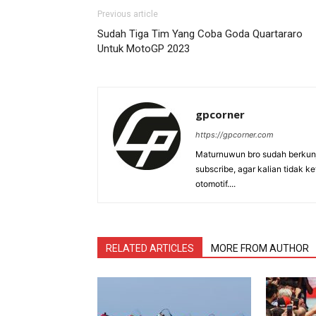
Previous article
Sudah Tiga Tim Yang Coba Goda Quartararo
Untuk MotoGP 2023
gpcorner
https://gpcorner.com
Maturnuwun bro sudah berkunj
subscribe, agar kalian tidak k
otomotif....
RELATED ARTICLES
MORE FROM AUTHOR