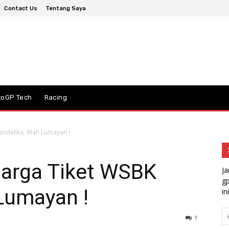
Contact Us
Tentang Saya
toGP Tech
Racing
andalika, Wah Lumayan !
Harga Tiket WSBK
Ja
gp
Lumayan !
ini
A
1
em