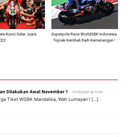
sta Kunci Gelar Juara
Superpole Race WorldSBK Indonesia
022
: Toprak Kembali Raih Kemenangan !
kan Dilakukan Awal November ?
17/10/2021 At 11:47
Harga Tiket WSBK Mandalika, Wah Lumayan ! […]