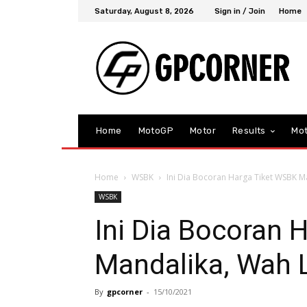
Saturday, August 8, 2026
Sign in / Join
Home
Home
MotoGP
Motor
Results
Mo
Home
WSBK
Ini Dia Bocoran Harga Tiket WSBK M
WSBK
Ini Dia Bocoran 
Mandalika, Wah 
By
gpcorner
-
15/10/2021