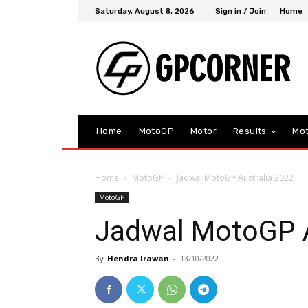
Saturday, August 8, 2026
Sign in / Join
Home
Home
MotoGP
Motor
Results
Mo
Home
MotoGP
Jadwal MotoGP Australia 2022
MotoGP
Jadwal MotoGP A
By
Hendra Irawan
-
13/10/2022