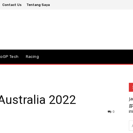
Contact Us
Tentang Saya
toGP Tech
Racing
ustralia 2022
Ja
gp
ini
0
A
em