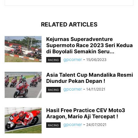
RELATED ARTICLES
Kejurnas Superadventure
Supermoto Race 2023 Seri Kedua
di Boyolali Semakin Seru...
gpcorner
-
15/06/2023
RACING
Asia Talent Cup Mandalika Resmi
Diundur Pekan Depan !
gpcorner
-
14/11/2021
RACING
Hasil Free Practice CEV Moto3
Aragon, Mario Aji Tercepat !
gpcorner
-
24/07/2021
RACING