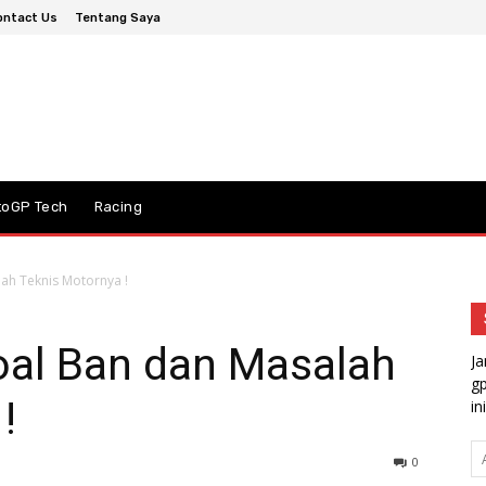
ontact Us
Tentang Saya
toGP Tech
Racing
ah Teknis Motornya !
oal Ban dan Masalah
Ja
gp
!
ini
A
0
em