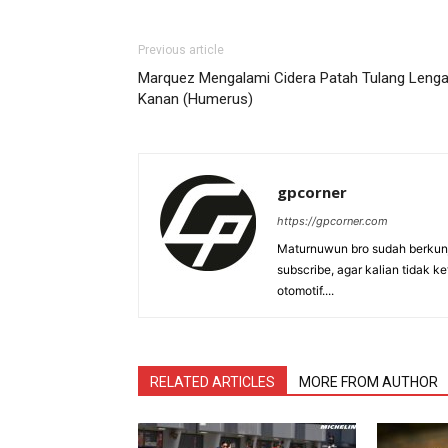
Previous article
Marquez Mengalami Cidera Patah Tulang Leng
Kanan (Humerus)
gpcorner
https://gpcorner.com
Maturnuwun bro sudah berkunj
subscribe, agar kalian tidak k
otomotif....
RELATED ARTICLES
MORE FROM AUTHOR