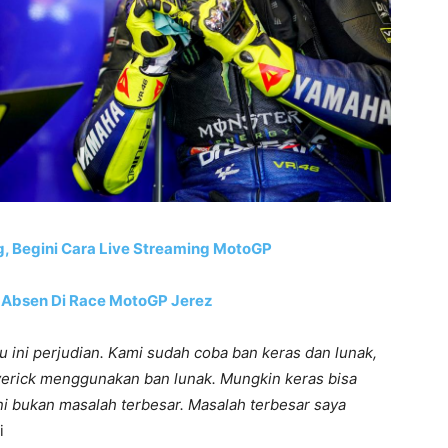
g, Begini Cara Live Streaming MotoGP
 Absen Di Race MotoGP Jerez
u ini perjudian. Kami sudah coba ban keras dan lunak,
averick menggunakan ban lunak. Mungkin keras bisa
ni bukan masalah terbesar. Masalah terbesar saya
i