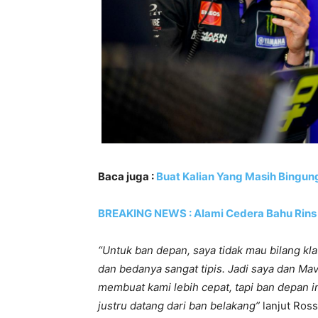
Baca juga :
Buat Kalian Yang Masih Bingun
BREAKING NEWS : Alami Cedera Bahu Rins
“Untuk ban depan, saya tidak mau bilang kla
dan bedanya sangat tipis. Jadi saya dan M
membuat kami lebih cepat, tapi ban depan i
justru datang dari ban belakang”
lanjut Ross