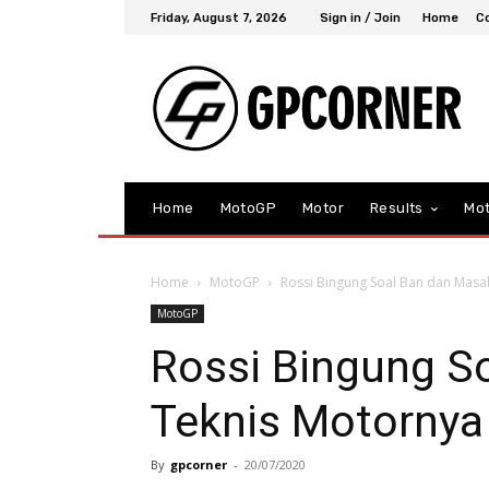
Friday, August 7, 2026
Sign in / Join
Home
C
Home
MotoGP
Motor
Results
Mo
Home
MotoGP
Rossi Bingung Soal Ban dan Masal
MotoGP
Rossi Bingung S
Teknis Motornya 
By
gpcorner
-
20/07/2020