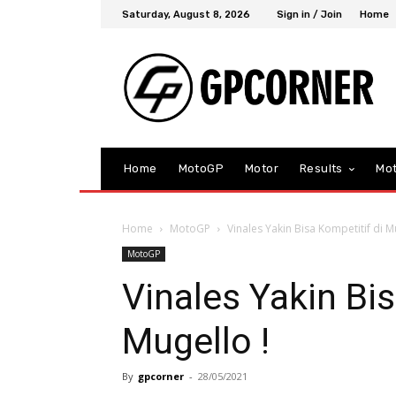
Saturday, August 8, 2026
Sign in / Join
Home
Home
MotoGP
Motor
Results
Mo
Home
MotoGP
Vinales Yakin Bisa Kompetitif di M
MotoGP
Vinales Yakin Bis
Mugello !
By
gpcorner
-
28/05/2021