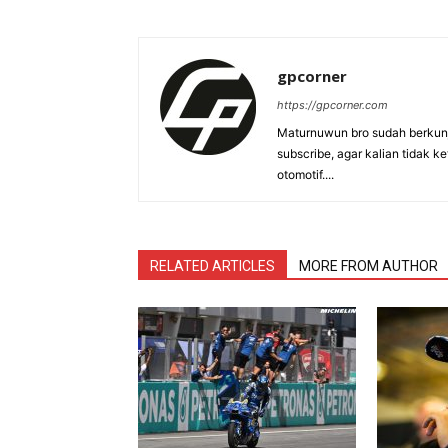
gpcorner
https://gpcorner.com
Maturnuwun bro sudah berkunj
subscribe, agar kalian tidak k
otomotif....
RELATED ARTICLES
MORE FROM AUTHOR