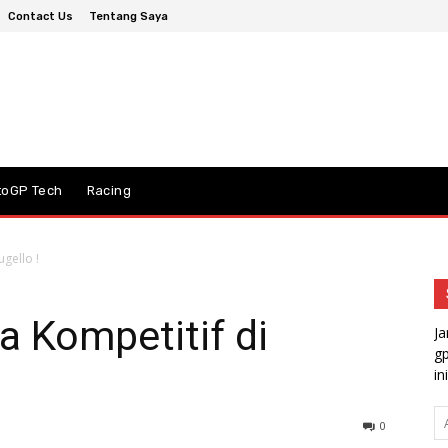
Contact Us
Tentang Saya
toGP Tech
Racing
ugello !
a Kompetitif di
Ja
gp
ini
A
0
em