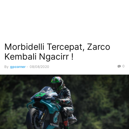
Morbidelli Tercepat, Zarco
Kembali Ngacirr !
0
By
gpcorner
-
08/08/2020