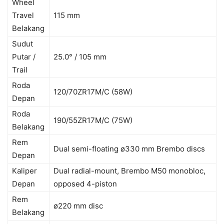
Wheel
Travel
115 mm
Belakang
Sudut
Putar /
25.0° / 105 mm
Trail
Roda
120/70ZR17M/C (58W)
Depan
Roda
190/55ZR17M/C (75W)
Belakang
Rem
Dual semi-floating ø330 mm Brembo discs
Depan
Kaliper
Dual radial-mount, Brembo M50 monobloc,
Depan
opposed 4-piston
Rem
ø220 mm disc
Belakang