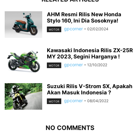
AHM Resmi Rilis New Honda
Stylo 160, Ini Dia Sosoknya!
gpcorner
-
02/02/2024
MOTOR
Kawasaki Indonesia Rilis ZX-25R
MY 2023, Segini Harganya !
gpcorner
-
12/10/2022
MOTOR
Suzuki Rilis V-Strom SX, Apakah
Akan Masuk Indonesia ?
gpcorner
-
08/04/2022
MOTOR
NO COMMENTS